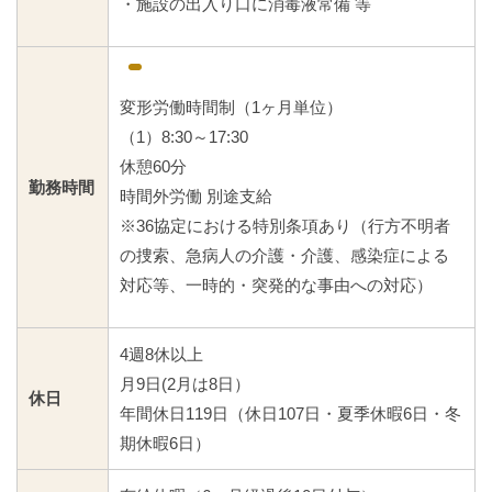
・施設の出入り口に消毒液常備 等
変形労働時間制（1ヶ月単位）
（1）8:30～17:30
休憩60分
勤務時間
時間外労働 別途支給
※36協定における特別条項あり（行方不明者
の捜索、急病人の介護・介護、感染症による
対応等、一時的・突発的な事由への対応）
4週8休以上
月9日(2月は8日）
休日
年間休日119日（休日107日・夏季休暇6日・冬
期休暇6日）