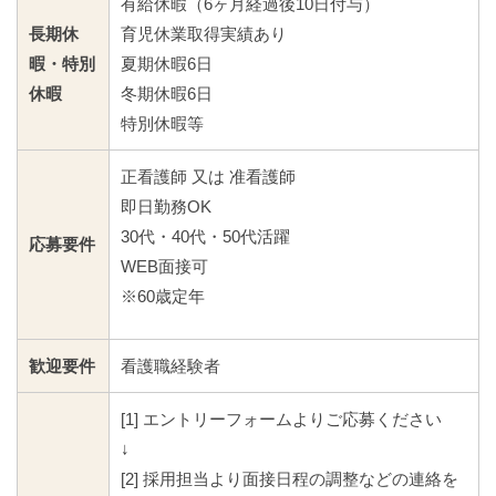
有給休暇（6ヶ月経過後10日付与）
長期休
育児休業取得実績あり
暇・特別
夏期休暇6日
休暇
冬期休暇6日
特別休暇等
正看護師 又は 准看護師
即日勤務OK
30代・40代・50代活躍
応募要件
WEB面接可
※60歳定年
歓迎要件
看護職経験者
[1] エントリーフォームよりご応募ください
↓
[2] 採用担当より面接日程の調整などの連絡を