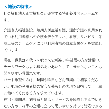
＜施設の特徴＞
社会福祉法人正吉福祉会が運営する特別養護老人ホームで
す。
介護老人福祉施設、短期入所生活介護、通所介護を利用され
ている利用者様への介護全般ケアマネ、看護、リハビリ、栄
養士等のチームケアにより利用者様の自立支援ケアを実践し
ています。
現在、職員は
20
代～
60
代までと幅広い年齢層の方が活躍中。
チームワークもよく和気あいあいとして、分からないことも
聞きやすい雰囲気です。
パート希望の方は、時間や曜日などお気楽にご相談くださ
い。地域の利用者様の安心な暮らしの実現を目指して、一緒
に働いてくださる方を求めています。
在宅・訪問系、施設系と幅広くサービスを経験し学んでいき
たい方や、相手の立場に立って思いやりを持って対応できる