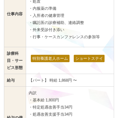
・処置
・内服薬の準備
仕事内容
・入所者の健康管理
・嘱託医の診療補助、連絡調整
・外来受診付き添い
・行事・ケースカンファレンスの参加等
診療科
特別養護老人ホーム
ショートステイ
目・サー
ビス形態
給与
【パート】 時給 1,868円 〜
内訳
・基本給 1,800円
・特定処遇改善手当34円
・処遇改善支援手当34円
給与の備