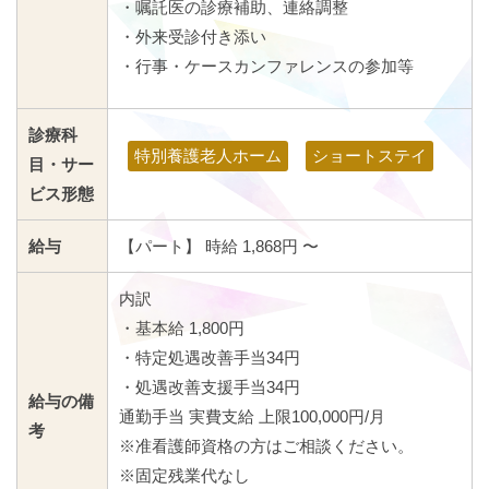
・嘱託医の診療補助、連絡調整
・外来受診付き添い
・行事・ケースカンファレンスの参加等
診療科
特別養護老人ホーム
ショートステイ
目・サー
ビス形態
給与
【パート】 時給 1,868円 〜
内訳
・基本給 1,800円
・特定処遇改善手当34円
・処遇改善支援手当34円
給与の備
通勤手当 実費支給 上限100,000円/月
考
※准看護師資格の方はご相談ください。
※固定残業代なし