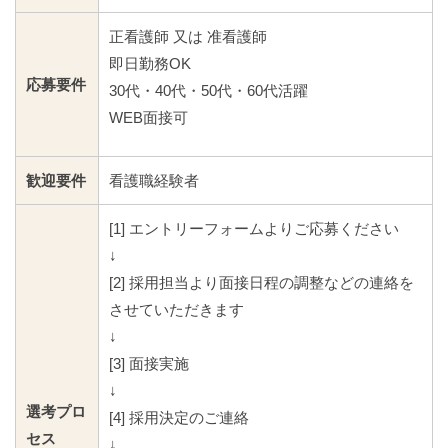
正看護師 又は 准看護師
即日勤務OK
応募要件
30代・40代・50代・60代活躍
WEB面接可
歓迎要件
看護職経験者
[1] エントリーフォームよりご応募ください
↓
[2] 採用担当より面接日程の調整などの連絡を
させていただきます
↓
[3] 面接実施
↓
選考プロ
[4] 採用決定のご連絡
セス
↓