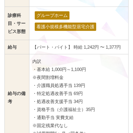
診療科
グループホーム
目・サー
看護小規模多機能型居宅介護
ビス形態
給与
【パート・バイト】 時給 1,242円 〜 1,377円
内訳
・基本給 1,000円～1,100円
※夜間割増料金
・介護職員処遇手当 139円
給与の備
・特定処遇改善手当 69円
考
・処遇改善支援手当 34円
・資格手当（介護福祉士）35円
・通勤手当 実費支給
※固定残業代なし