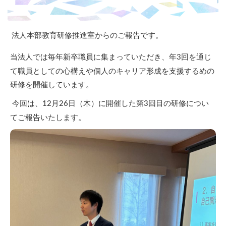
法人本部教育研修推進室からのご報告です。
当法人では毎年新卒職員に集まっていただき、年
回を通じ
3
て職員としての心構えや個人のキャリア形成を支援するめの
研修を開催しています。
今回は、
月
日（木）に開催した第
回目の研修につい
12
26
3
てご報告いたします。