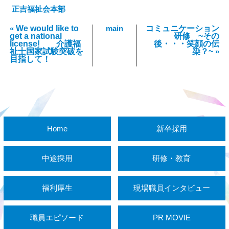
正吉福祉会本部
«
We would like to
main
コミュニケーション
get a national
研修 ~その
license! 介護福
後・・・笑顔の伝
祉士国家試験突破を
染？~
»
目指して！
Home
新卒採用
中途採用
研修・教育
福利厚生
現場職員インタビュー
職員エピソード
PR MOVIE